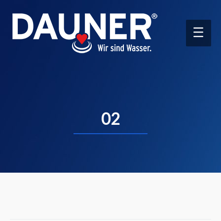
Main
Men
02