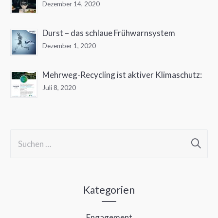
Dezember 14, 2020
Durst – das schlaue Frühwarnsystem
Dezember 1, 2020
Mehrweg-Recycling ist aktiver Klimaschutz:
Juli 8, 2020
S
u
c
h
Kategorien
e
Engagement