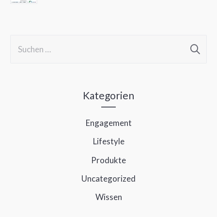
S
u
c
h
Kategorien
e
Engagement
n
Lifestyle
n
a
Produkte
c
Uncategorized
h
Wissen
: