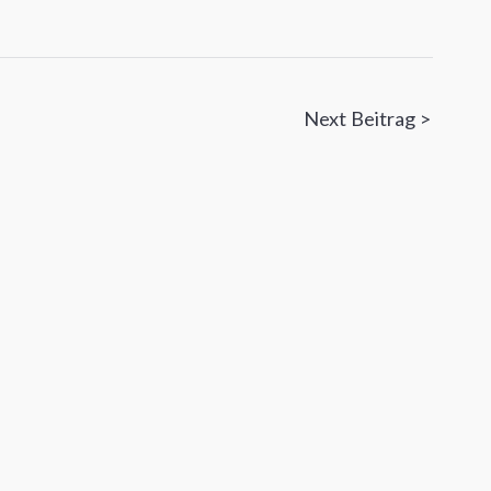
n
Next Beitrag >