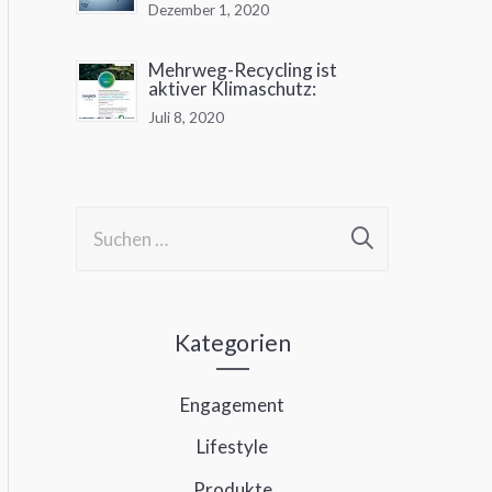
Dezember 1, 2020
Mehrweg-Recycling ist
aktiver Klimaschutz:
Juli 8, 2020
S
u
c
h
Kategorien
e
Engagement
n
Lifestyle
n
a
Produkte