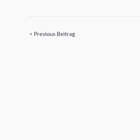
Beitragsnavigatio
< Previous Beitrag