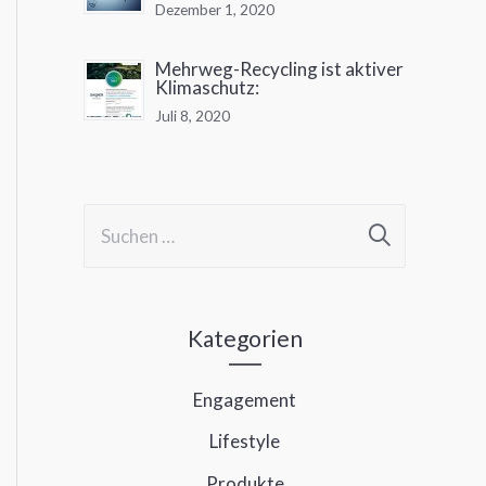
Dezember 1, 2020
Mehrweg-Recycling ist aktiver
Klimaschutz:
Juli 8, 2020
S
u
c
h
Kategorien
e
Engagement
n
Lifestyle
n
a
Produkte