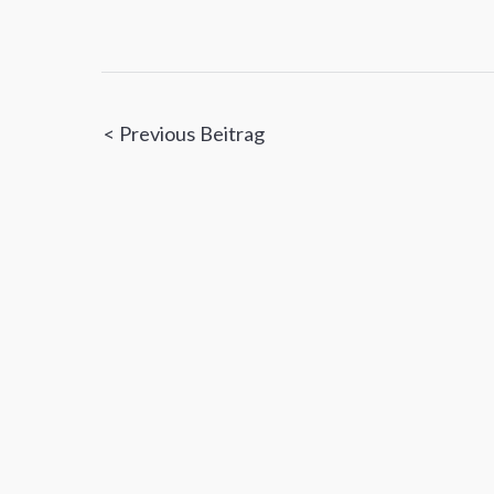
Beitragsnavigatio
< Previous Beitrag