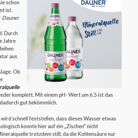
sie schon
t ist.
r
Dauner
d. Durch
e Jahre
leihen
atur aus
slage. Ob
er
alquelle
ieder komplett. Mit einem pH- Wert um 6,5 ist das
dadurch gut bekömmlich.
 wird schnell feststellen, dass dieses Wasser etwas
ologisch konnte hier auf ein „Zischen“ nicht
Mineralquelle trotzdem still, da die Kohlensäure nur