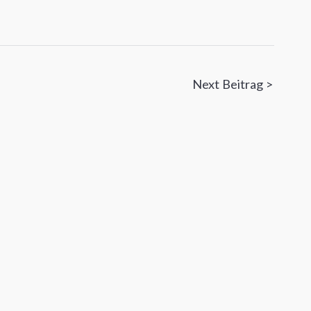
n
Next Beitrag >