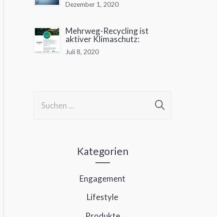
Dezember 1, 2020
Mehrweg-Recycling ist
aktiver Klimaschutz:
Juli 8, 2020
S
u
c
h
Kategorien
e
Engagement
n
Lifestyle
n
a
Produkte