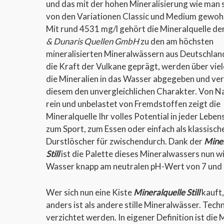
und das mit der hohen Mineralisierung wie man 
von den Variationen Classic und Medium gewohn
Mit rund 4531 mg/l gehört die Mineralquelle de
& Dunaris Quellen GmbH
zu den am höchsten
mineralisierten Mineralwässern aus Deutschlan
die Kraft der Vulkane geprägt, werden über viel
die Mineralien in das Wasser abgegeben und ver
diesem den unvergleichlichen Charakter. Von N
rein und unbelastet von Fremdstoffen zeigt die
Mineralquelle Ihr volles Potential in jeder Leben
zum Sport, zum Essen oder einfach als klassisch
Durstlöscher für zwischendurch. Dank der
Miner
Still
ist die Palette dieses Mineralwassers nun w
Wasser knapp am neutralen pH-Wert von 7 und 
Wer sich nun eine Kiste
Mineralquelle Still
kauft,
anders ist als andere stille Mineralwässer. Techn
verzichtet werden. In eigener Definition ist die 