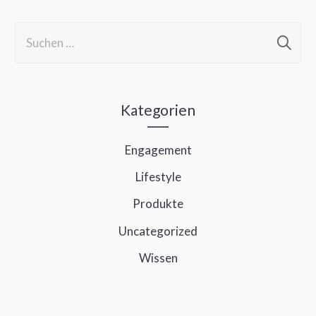
S
u
c
h
Kategorien
e
Engagement
n
Lifestyle
n
a
Produkte
c
Uncategorized
h
Wissen
: