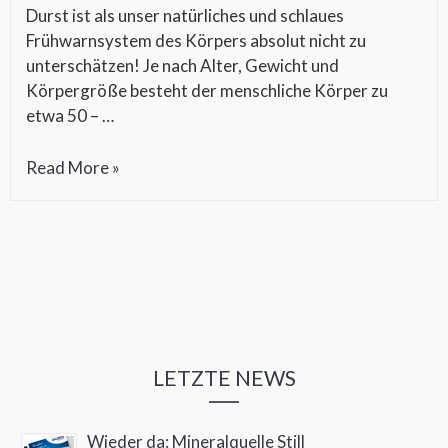
Durst ist als unser natürliches und schlaues
Frühwarnsystem des Körpers absolut nicht zu
unterschätzen! Je nach Alter, Gewicht und
Körpergröße besteht der menschliche Körper zu
etwa 50 – …
Durst
Read More »
–
das
schlaue
Frühwarnsystem
LETZTE NEWS
Wieder da: Mineralquelle Still