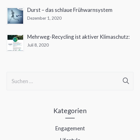
Durst – das schlaue Frühwarnsystem
Dezember 1, 2020
Mehrweg-Recycling ist aktiver Klimaschutz:
Juli 8, 2020
S
u
c
h
Kategorien
e
Engagement
n