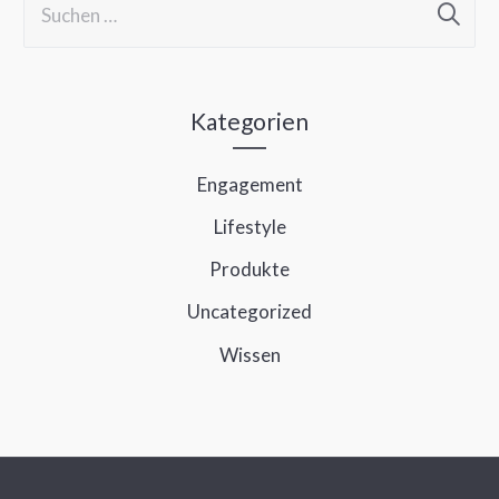
u
c
h
Kategorien
e
Engagement
n
Lifestyle
n
a
Produkte
c
Uncategorized
h
Wissen
: