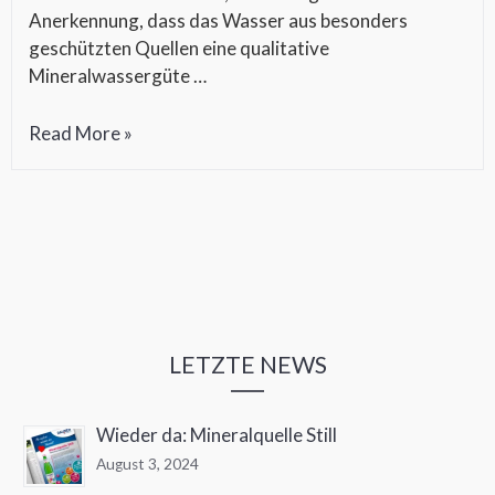
Anerkennung, dass das Wasser aus besonders
geschützten Quellen eine qualitative
Mineralwassergüte …
Einfach
Read More »
ausgezeichnet
–
Natürliches
Mineralwasser
amtlich
anerkannt!
LETZTE NEWS
Wieder da: Mineralquelle Still
August 3, 2024