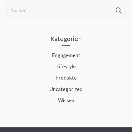
S
u
c
h
Kategorien
e
Engagement
n
Lifestyle
n
a
Produkte
c
Uncategorized
h
Wissen
: