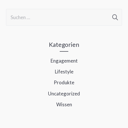
S
u
c
h
Kategorien
e
Engagement
n
Lifestyle
n
a
Produkte
c
Uncategorized
h
Wissen
: