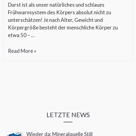
Durst ist als unser natürliches und schlaues
Frühwarnsystem des Körpers absolut nicht zu
unterschätzen! Je nach Alter, Gewicht und
Körpergröße besteht der menschliche Körper zu
etwa 50 – …
Durst
Read More »
–
das
schlaue
Frühwarnsystem
LETZTE NEWS
Wieder da: Mineralquelle Still