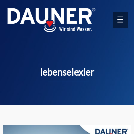
Main
Men
lebenselexier