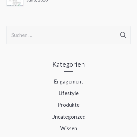
S
u
c
h
Kategorien
e
Engagement
n
Lifestyle
n
a
Produkte
c
Uncategorized
h
Wissen
: