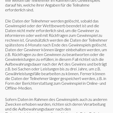
Wir weisen die Teilnehmer im Rahmen des Gewinnspiels
darauf hin, welche ihrer Angaben für die Teilnahme
erforderlich sind.
Die Daten der Teilnehmer werden gelöscht, sobald das
Gewinnspiel oder der Wettbewerb beendet ist und die
Daten nicht mehr erforderlich sind, um die Gewinner zu
informieren oder weil mit Rückfragen zum Gewinnspiel zu
rechnen ist. Grundsätzlich werden die Daten der Teilnehmer
spätestens 6 Monate nach Ende des Gewinnspiels gelöscht.
Daten der Gewinner können länger einbehalten werden, um
z.B. Rückfragen zu den Gewinnen zu beantworten oder die
Gewinnleistungen zu erfüllen; in diesem Fall richtet sich die
Aufbewahrungsdauer nach der Art des Gewinns und beträgt
z.B. bei Sachen oder Leistungen bis zu drei Jahre, um z.B.
Gewährleistungsfälle bearbeiten zu können. Ferner können
die Daten der Teilnehmer länger gespeichert werden, z.B. in
Form der Berichterstattung zum Gewinnspiel in Online- und
Offline-Medien.
Sofern Daten im Rahmen des Gewinnspiels auch zu anderen
Zwecken erhoben wurden, richten sich deren Verarbeitung
und die Aufbewahrungsdauer nach den