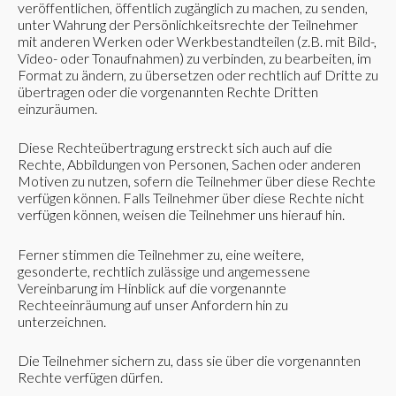
veröffentlichen, öffentlich zugänglich zu machen, zu senden,
unter Wahrung der Persönlichkeitsrechte der Teilnehmer
mit anderen Werken oder Werkbestandteilen (z.B. mit Bild-,
Video- oder Tonaufnahmen) zu verbinden, zu bearbeiten, im
Format zu ändern, zu übersetzen oder rechtlich auf Dritte zu
übertragen oder die vorgenannten Rechte Dritten
einzuräumen.
Diese Rechteübertragung erstreckt sich auch auf die
Rechte, Abbildungen von Personen, Sachen oder anderen
Motiven zu nutzen, sofern die Teilnehmer über diese Rechte
verfügen können. Falls Teilnehmer über diese Rechte nicht
verfügen können, weisen die Teilnehmer uns hierauf hin.
Ferner stimmen die Teilnehmer zu, eine weitere,
gesonderte, rechtlich zulässige und angemessene
Vereinbarung im Hinblick auf die vorgenannte
Rechteeinräumung auf unser Anfordern hin zu
unterzeichnen.
Die Teilnehmer sichern zu, dass sie über die vorgenannten
Rechte verfügen dürfen.