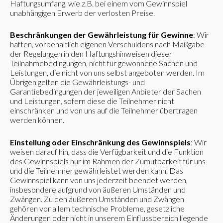
Haftungsumfang, wie z.B. bei einem vom Gewinnspiel
unabhängigen Erwerb der verlosten Preise.
Beschränkungen der Gewährleistung für Gewinne
: Wir
haften, vorbehaltlich eigenen Verschuldens nach Maßgabe
der Regelungen in den Haftungshinweisen dieser
Teilnahmebedingungen, nicht für gewonnene Sachen und
Leistungen, die nicht von uns selbst angeboten werden. Im
Übrigen gelten die Gewährleistungs- und
Garantiebedingungen der jeweiligen Anbieter der Sachen
und Leistungen, sofern diese die Teilnehmer nicht
einschränken und von uns auf die Teilnehmer übertragen
werden können.
Einstellung oder Einschränkung des Gewinnspiels
: Wir
weisen darauf hin, dass die Verfügbarkeit und die Funktion
des Gewinnspiels nur im Rahmen der Zumutbarkeit für uns
und die Teilnehmer gewährleistet werden kann. Das
Gewinnspiel kann von uns jederzeit beendet werden,
insbesondere aufgrund von äußeren Umständen und
Zwängen. Zu den äußeren Umständen und Zwängen
gehören vor allem technische Probleme, gesetzliche
Änderungen oder nicht in unserem Einflussbereich liegende