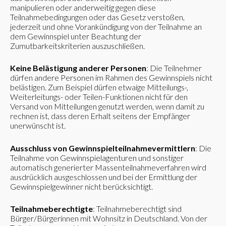
manipulieren oder anderweitig gegen diese
Teilnahmebedingungen oder das Gesetz verstoßen,
jederzeit und ohne Vorankündigung von der Teilnahme an
dem Gewinnspiel unter Beachtung der
Zumutbarkeitskriterien auszuschließen.
Keine Belästigung anderer Personen
: Die Teilnehmer
dürfen andere Personen im Rahmen des Gewinnspiels nicht
belästigen. Zum Beispiel dürfen etwaige Mitteilungs-,
Weiterleitungs- oder Teilen-Funktionen nicht für den
Versand von Mitteilungen genutzt werden, wenn damit zu
rechnen ist, dass deren Erhalt seitens der Empfänger
unerwünscht ist.
Ausschluss von Gewinnspielteilnahmevermittlern
: Die
Teilnahme von Gewinnspielagenturen und sonstiger
automatisch generierter Massenteilnahmeverfahren wird
ausdrücklich ausgeschlossen und bei der Ermittlung der
Gewinnspielgewinner nicht berücksichtigt.
Teilnahmeberechtigte
: Teilnahmeberechtigt sind
Bürger/Bürgerinnen mit Wohnsitz in Deutschland. Von der