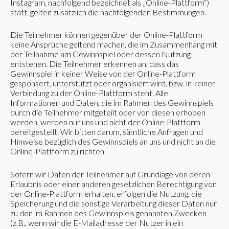
Instagram, nachfolgend bezeichnet als „Online-Plattform“)
statt, gelten zusätzlich die nachfolgenden Bestimmungen.
Die Teilnehmer können gegenüber der Online-Plattform
keine Ansprüche geltend machen, die im Zusammenhang mit
der Teilnahme am Gewinnspiel oder dessen Nutzung
entstehen. Die Teilnehmer erkennen an, dass das
Gewinnspiel in keiner Weise von der Online-Plattform
gesponsert, unterstützt oder organisiert wird, bzw. in keiner
Verbindung zu der Online-Plattform steht. Alle
Informationen und Daten, die im Rahmen des Gewinnspiels
durch die Teilnehmer mitgeteilt oder von diesen erhoben
werden, werden nur uns und nicht der Online-Plattform
bereitgestellt. Wir bitten darum, sämtliche Anfragen und
Hinweise bezüglich des Gewinnspiels an uns und nicht an die
Online-Plattform zu richten.
Sofern wir Daten der Teilnehmer auf Grundlage von deren
Erlaubnis oder einer anderen gesetzlichen Berechtigung von
der Online-Plattform erhalten, erfolgen die Nutzung, die
Speicherung und die sonstige Verarbeitung dieser Daten nur
zu den im Rahmen des Gewinnspiels genannten Zwecken
(z.B., wenn wir die E-Mailadresse der Nutzer in ein