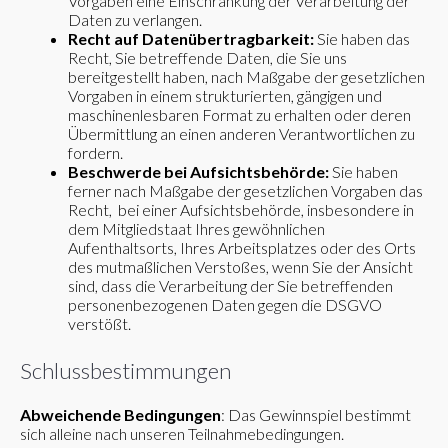
Vorgaben eine Einschränkung der Verarbeitung der
Daten zu verlangen.
Recht auf Datenübertragbarkeit:
Sie haben das
Recht, Sie betreffende Daten, die Sie uns
bereitgestellt haben, nach Maßgabe der gesetzlichen
Vorgaben in einem strukturierten, gängigen und
maschinenlesbaren Format zu erhalten oder deren
Übermittlung an einen anderen Verantwortlichen zu
fordern.
Beschwerde bei Aufsichtsbehörde:
Sie haben
ferner nach Maßgabe der gesetzlichen Vorgaben das
Recht, bei einer Aufsichtsbehörde, insbesondere in
dem Mitgliedstaat Ihres gewöhnlichen
Aufenthaltsorts, Ihres Arbeitsplatzes oder des Orts
des mutmaßlichen Verstoßes, wenn Sie der Ansicht
sind, dass die Verarbeitung der Sie betreffenden
personenbezogenen Daten gegen die DSGVO
verstößt.
Schlussbestimmungen
Abweichende Bedingungen
: Das Gewinnspiel bestimmt
sich alleine nach unseren Teilnahmebedingungen.