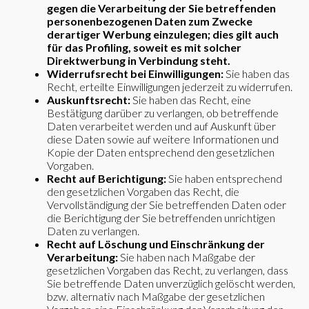
gegen die Verarbeitung der Sie betreffenden
personenbezogenen Daten zum Zwecke
derartiger Werbung einzulegen; dies gilt auch
für das Profiling, soweit es mit solcher
Direktwerbung in Verbindung steht.
Widerrufsrecht bei Einwilligungen:
Sie haben das
Recht, erteilte Einwilligungen jederzeit zu widerrufen.
Auskunftsrecht:
Sie haben das Recht, eine
Bestätigung darüber zu verlangen, ob betreffende
Daten verarbeitet werden und auf Auskunft über
diese Daten sowie auf weitere Informationen und
Kopie der Daten entsprechend den gesetzlichen
Vorgaben.
Recht auf Berichtigung:
Sie haben entsprechend
den gesetzlichen Vorgaben das Recht, die
Vervollständigung der Sie betreffenden Daten oder
die Berichtigung der Sie betreffenden unrichtigen
Daten zu verlangen.
Recht auf Löschung und Einschränkung der
Verarbeitung:
Sie haben nach Maßgabe der
gesetzlichen Vorgaben das Recht, zu verlangen, dass
Sie betreffende Daten unverzüglich gelöscht werden,
bzw. alternativ nach Maßgabe der gesetzlichen