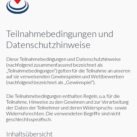
Teilnahmebedingungen und
Datenschutzhinweise
Diese Teilnahmebedingungen und Datenschutzhinweise
(nachfolgend zusammenfassend bezeichnet als
„Teilnahmebedingungen“) gelten für die Teilnahme an unseren
auf sie verweisenden Gewinnspielen und Wettbewerben
(nachfolgend bezeichnet als „Gewinnspiel“).
Die Teilnahmebedingungen enthalten Regeln, u.a. für die
Teilnahme, Hinweise zu den Gewinnen und zur Verarbeitung
der Daten der Teilnehmer und deren Widerspruchs- sowie
Widerrufsrechten. Die verwendeten Begriffe sind nicht
geschlechtsspezifisch.
Inhaltsübersicht