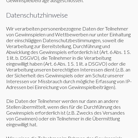
Gewinnspielbeiträge ausgeschlossen.
Datenschutzhinweise
Wir verarbeiten personenbezogene Daten der Teilnehmer
von Gewinnspielen und Wettbewerben nur unter Einhaltung
der einschlägigen Datenschutzbestimmungen, soweit die
Verarbeitung zur Bereitstellung, Durchführung und
Abwicklung des Gewinnspiels erforderlich ist (Art. 6 Abs. 1 S.
1 lit. b. DSGVO), die Teilnehmer in die Verarbeitung
eingewilligt haben (Art. 6 Abs. 1 S. 1 lit. a DSGVO) oder die
Verarbeitung unseren berechtigten Interessen dient (z.B. an
der Sicherheit des Gewinnspiels oder am Schutz unserer
Interessen vor Missbrauch durch mögliche Erfassung von IP-
Adressen bei Einreichung von Gewinnspielbeiträgen).
Die Daten der Teilnehmer werden nur dann an andere
Stellen übermittelt, wenn dies für die Durchführung des
Gewinnspiels erforderlich ist (z.B. Zwecks des Versandes
von Gewinnen) oder ein Teilnehmer in die Übermittlung
eingewilligt hat.